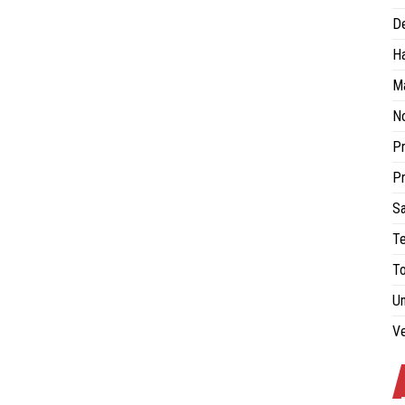
De
H
Ma
No
Pr
Pr
Sa
Te
To
Un
Ve