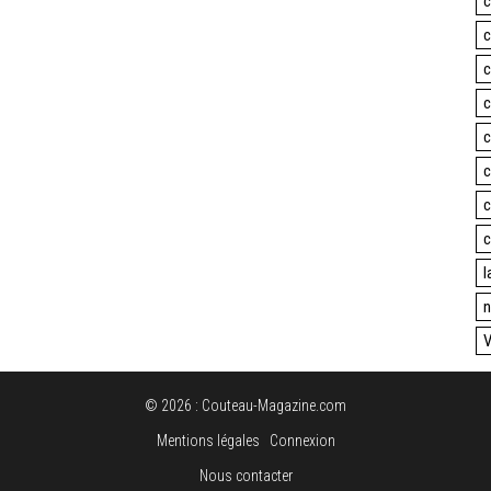
c
c
c
c
c
c
c
c
l
n
V
© 2026 : Couteau-Magazine.com
Mentions légales
Connexion
Nous contacter