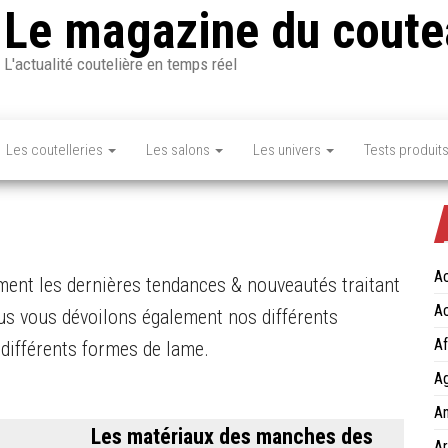
Le magazine du coute
L'actualité coutelière en temps réel
Les coutelleries
Les salons
Les univers
Tests produit
Ac
nt les dernières tendances & nouveautés traitant
Ac
us vous dévoilons également nos différents
Af
différents formes de lame.
Ag
An
Les matériaux des manches des
Ar