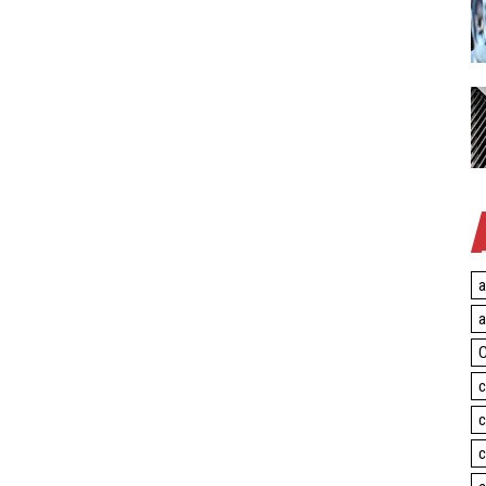
a
a
C
c
c
c