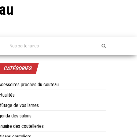
au
s
Nos partenaires
CATÉGORIES
cessoires proches du couteau
tualités
fûtage de vos lames
enda des salons
nuaire des coutelleries
tisans couteliers