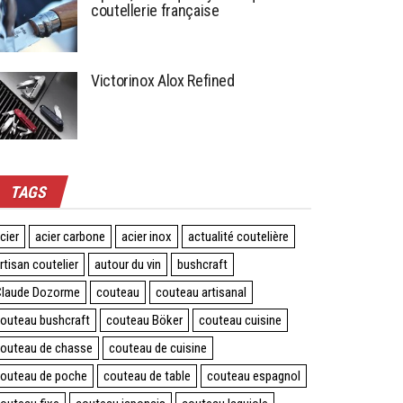
coutellerie française
Victorinox Alox Refined
TAGS
cier
acier carbone
acier inox
actualité coutelière
rtisan coutelier
autour du vin
bushcraft
laude Dozorme
couteau
couteau artisanal
outeau bushcraft
couteau Böker
couteau cuisine
outeau de chasse
couteau de cuisine
outeau de poche
couteau de table
couteau espagnol