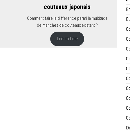
couteaux japonais
Br
Comment faire la différence parmi la multitude
Bu
de manches de couteaux existant ?
Co
Lire l’article
Co
Co
Co
Co
Co
Co
Co
Co
Co
De