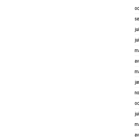
o
s
ju
ju
m
av
m
ja
n
o
ju
m
av