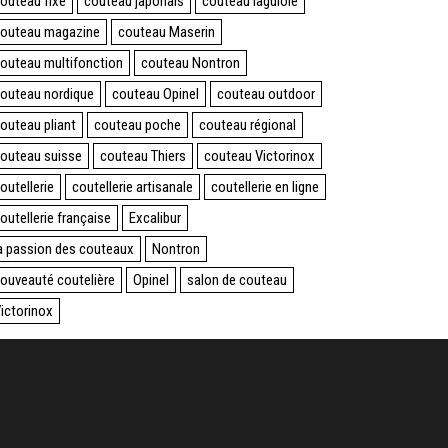
outeau fixe
couteau japonais
couteau laguiole
outeau magazine
couteau Maserin
outeau multifonction
couteau Nontron
outeau nordique
couteau Opinel
couteau outdoor
outeau pliant
couteau poche
couteau régional
outeau suisse
couteau Thiers
couteau Victorinox
outellerie
coutellerie artisanale
coutellerie en ligne
outellerie française
Excalibur
a passion des couteaux
Nontron
ouveauté coutelière
Opinel
salon de couteau
ictorinox