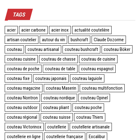
TAGS
acier
acier carbone
acier inox
actualité coutelière
artisan coutelier
autour du vin
bushcraft
Claude Dozorme
couteau
couteau artisanal
couteau bushcraft
couteau Böker
couteau cuisine
couteau de chasse
couteau de cuisine
couteau de poche
couteau de table
couteau espagnol
couteau fixe
couteau japonais
couteau laguiole
couteau magazine
couteau Maserin
couteau multifonction
couteau Nontron
couteau nordique
couteau Opinel
couteau outdoor
couteau pliant
couteau poche
couteau régional
couteau suisse
couteau Thiers
couteau Victorinox
coutellerie
coutellerie artisanale
coutellerie en ligne
coutellerie française
Excalibur