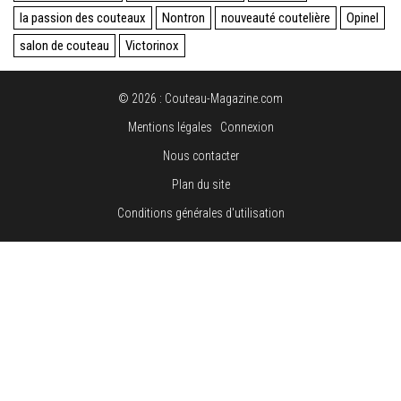
la passion des couteaux
Nontron
nouveauté coutelière
Opinel
salon de couteau
Victorinox
© 2026 : Couteau-Magazine.com
Mentions légales
Connexion
Nous contacter
Plan du site
Conditions générales d'utilisation