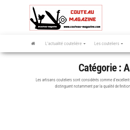
Skip
to
the
content
L’actualité coutelière
Les couteliers
Catégorie :
A
Les artisans couteliers sont considérés comme d’excellents 
distinguent notamment par la qualité de finition