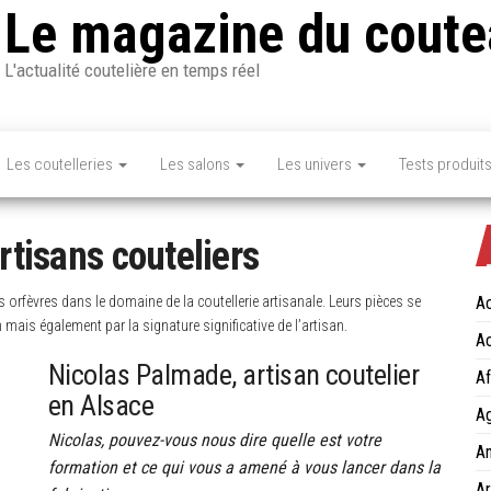
Le magazine du coute
L'actualité coutelière en temps réel
Les coutelleries
Les salons
Les univers
Tests produit
rtisans couteliers
orfèvres dans le domaine de la coutellerie artisanale. Leurs pièces se
Ac
 mais également par la signature significative de l’artisan.
Ac
Nicolas Palmade, artisan coutelier
Af
en Alsace
Ag
Nicolas, pouvez-vous nous dire quelle est votre
An
formation et ce qui vous a amené à vous lancer dans la
Ar