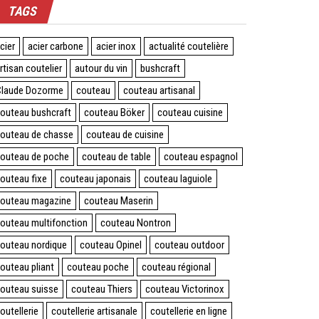
TAGS
cier
acier carbone
acier inox
actualité coutelière
rtisan coutelier
autour du vin
bushcraft
laude Dozorme
couteau
couteau artisanal
outeau bushcraft
couteau Böker
couteau cuisine
outeau de chasse
couteau de cuisine
outeau de poche
couteau de table
couteau espagnol
outeau fixe
couteau japonais
couteau laguiole
outeau magazine
couteau Maserin
outeau multifonction
couteau Nontron
outeau nordique
couteau Opinel
couteau outdoor
outeau pliant
couteau poche
couteau régional
outeau suisse
couteau Thiers
couteau Victorinox
outellerie
coutellerie artisanale
coutellerie en ligne