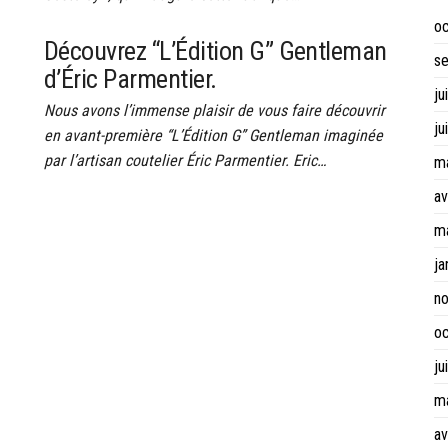
o
Découvrez “L’Édition G” Gentleman
s
d’Éric Parmentier.
ju
Nous avons l’immense plaisir de vous faire découvrir
ju
en avant-première “L’Édition G” Gentleman imaginée
par l’artisan coutelier Éric Parmentier. Eric…
m
av
m
ja
n
o
ju
m
av