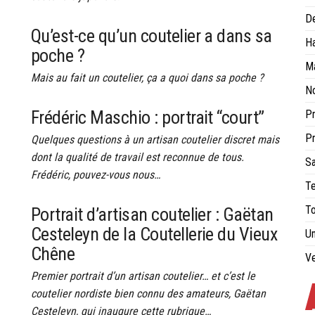
De
Qu’est-ce qu’un coutelier a dans sa
H
poche ?
Ma
Mais au fait un coutelier, ça a quoi dans sa poche ?
No
Frédéric Maschio : portrait “court”
Pr
Pr
Quelques questions à un artisan coutelier discret mais
dont la qualité de travail est reconnue de tous.
Sa
Frédéric, pouvez-vous nous…
Te
To
Portrait d’artisan coutelier : Gaëtan
Cesteleyn de la Coutellerie du Vieux
Un
Chêne
Ve
Premier portrait d’un artisan coutelier… et c’est le
coutelier nordiste bien connu des amateurs, Gaëtan
Cesteleyn, qui inaugure cette rubrique…