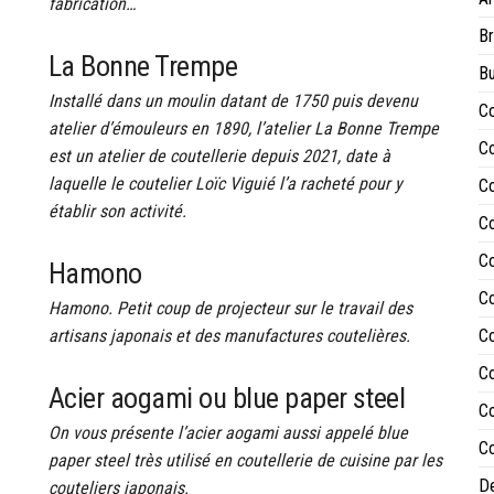
fabrication…
Br
La Bonne Trempe
Bu
Installé dans un moulin datant de 1750 puis devenu
Co
atelier d’émouleurs en 1890, l’atelier La Bonne Trempe
Co
est un atelier de coutellerie depuis 2021, date à
laquelle le coutelier Loïc Viguié l’a racheté pour y
Co
établir son activité.
Co
Co
Hamono
Co
Hamono. Petit coup de projecteur sur le travail des
artisans japonais et des manufactures coutelières.
Co
Co
Acier aogami ou blue paper steel
Co
On vous présente l’acier aogami aussi appelé blue
Co
paper steel très utilisé en coutellerie de cuisine par les
De
couteliers japonais.