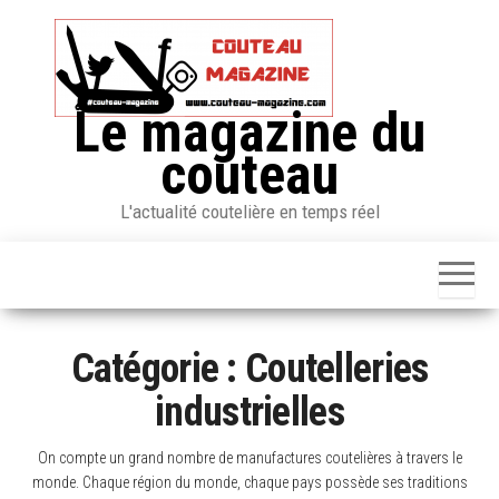
Skip
to
the
content
Le magazine du
couteau
L'actualité coutelière en temps réel
Catégorie :
Coutelleries
industrielles
On compte un grand nombre de manufactures coutelières à travers le
monde. Chaque région du monde, chaque pays possède ses traditions