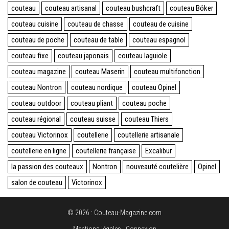
couteau
couteau artisanal
couteau bushcraft
couteau Böker
couteau cuisine
couteau de chasse
couteau de cuisine
couteau de poche
couteau de table
couteau espagnol
couteau fixe
couteau japonais
couteau laguiole
couteau magazine
couteau Maserin
couteau multifonction
couteau Nontron
couteau nordique
couteau Opinel
couteau outdoor
couteau pliant
couteau poche
couteau régional
couteau suisse
couteau Thiers
couteau Victorinox
coutellerie
coutellerie artisanale
coutellerie en ligne
coutellerie française
Excalibur
la passion des couteaux
Nontron
nouveauté coutelière
Opinel
salon de couteau
Victorinox
© 2026 : Couteau-Magazine.com
Mentions légales
Connexion