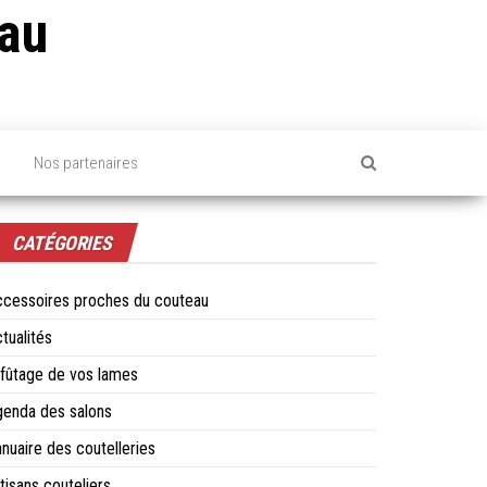
au
s
Nos partenaires
CATÉGORIES
cessoires proches du couteau
tualités
fûtage de vos lames
enda des salons
nuaire des coutelleries
tisans couteliers