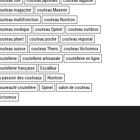
outeau fixe
couteau japonais
couteau laguiole
outeau magazine
couteau Maserin
outeau multifonction
couteau Nontron
outeau nordique
couteau Opinel
couteau outdoor
outeau pliant
couteau poche
couteau régional
outeau suisse
couteau Thiers
couteau Victorinox
outellerie
coutellerie artisanale
coutellerie en ligne
outellerie française
Excalibur
a passion des couteaux
Nontron
ouveauté coutelière
Opinel
salon de couteau
ictorinox