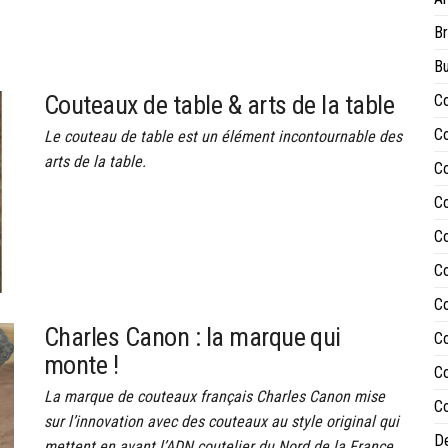
Br
Bu
Couteaux de table & arts de la table
Co
Co
Le couteau de table est un élément incontournable des
arts de la table.
Co
Co
Co
Co
Co
Charles Canon : la marque qui
Co
monte !
Co
La marque de couteaux français Charles Canon mise
Co
sur l’innovation avec des couteaux au style original qui
De
mettent en avant l’ADN coutelier du Nord de la France.