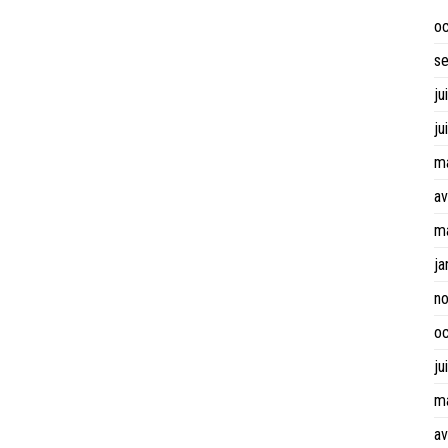
o
s
ju
ju
m
av
m
ja
n
o
ju
m
av