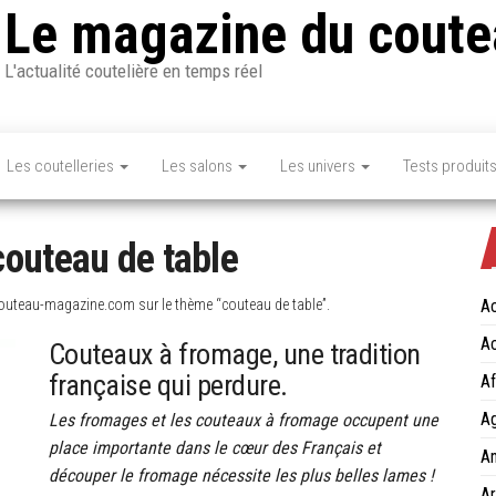
Le magazine du coute
L'actualité coutelière en temps réel
Les coutelleries
Les salons
Les univers
Tests produit
couteau de table
outeau-magazine.com sur le thème “couteau de table”.
Ac
Ac
Couteaux à fromage, une tradition
française qui perdure.
Af
Ag
Les fromages et les couteaux à fromage occupent une
place importante dans le cœur des Français et
An
découper le fromage nécessite les plus belles lames !
Ar