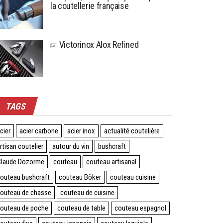
la coutellerie française
Victorinox Alox Refined
TAGS
cier
acier carbone
acier inox
actualité coutelière
rtisan coutelier
autour du vin
bushcraft
laude Dozorme
couteau
couteau artisanal
outeau bushcraft
couteau Böker
couteau cuisine
outeau de chasse
couteau de cuisine
outeau de poche
couteau de table
couteau espagnol