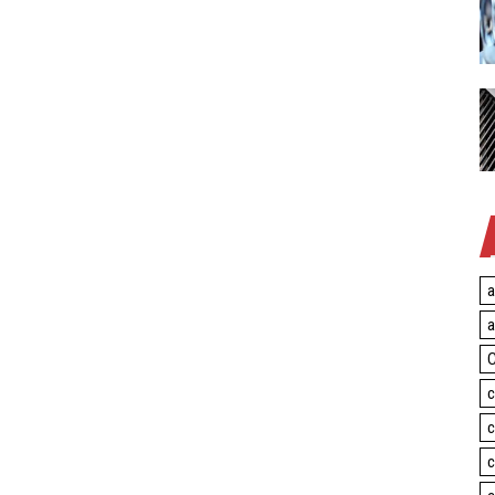
a
a
C
c
c
c