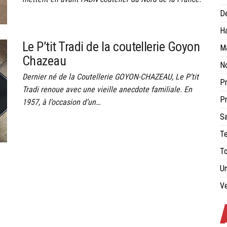
De
H
Le P’tit Tradi de la coutellerie Goyon
Ma
Chazeau
No
Dernier né de la Coutellerie GOYON-CHAZEAU, Le P’tit
Pr
Tradi renoue avec une vieille anecdote familiale. En
Pr
1957, à l’occasion d’un…
Sa
Te
To
Un
Ve