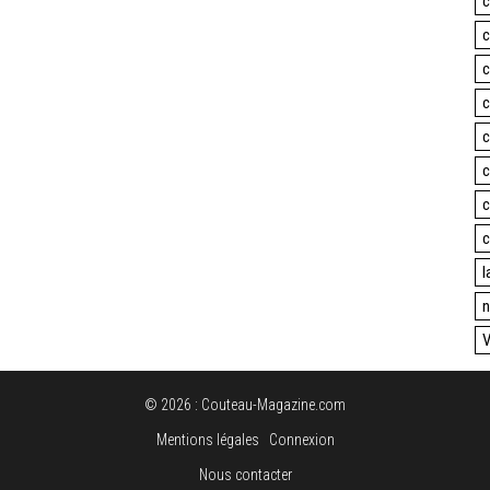
c
c
c
c
c
c
c
c
l
n
V
© 2026 : Couteau-Magazine.com
Mentions légales
Connexion
Nous contacter