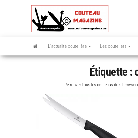
Skip
to
the
content
L’actualité coutelière
Les couteliers
Étiquette :
Retrouvez tous les contenus du site www.c