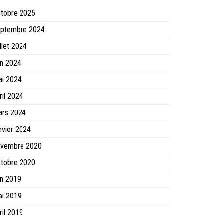
ctobre 2025
eptembre 2024
illet 2024
in 2024
ai 2024
ril 2024
ars 2024
nvier 2024
ovembre 2020
ctobre 2020
in 2019
ai 2019
ril 2019