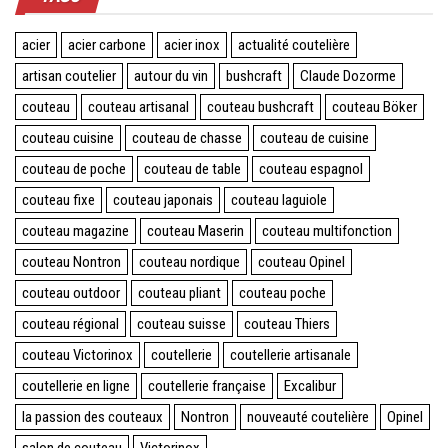
acier
acier carbone
acier inox
actualité coutelière
artisan coutelier
autour du vin
bushcraft
Claude Dozorme
couteau
couteau artisanal
couteau bushcraft
couteau Böker
couteau cuisine
couteau de chasse
couteau de cuisine
couteau de poche
couteau de table
couteau espagnol
couteau fixe
couteau japonais
couteau laguiole
couteau magazine
couteau Maserin
couteau multifonction
couteau Nontron
couteau nordique
couteau Opinel
couteau outdoor
couteau pliant
couteau poche
couteau régional
couteau suisse
couteau Thiers
couteau Victorinox
coutellerie
coutellerie artisanale
coutellerie en ligne
coutellerie française
Excalibur
la passion des couteaux
Nontron
nouveauté coutelière
Opinel