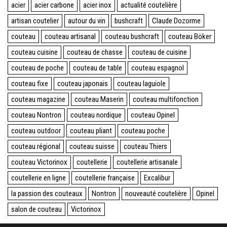
acier
acier carbone
acier inox
actualité coutelière
artisan coutelier
autour du vin
bushcraft
Claude Dozorme
couteau
couteau artisanal
couteau bushcraft
couteau Böker
couteau cuisine
couteau de chasse
couteau de cuisine
couteau de poche
couteau de table
couteau espagnol
couteau fixe
couteau japonais
couteau laguiole
couteau magazine
couteau Maserin
couteau multifonction
couteau Nontron
couteau nordique
couteau Opinel
couteau outdoor
couteau pliant
couteau poche
couteau régional
couteau suisse
couteau Thiers
couteau Victorinox
coutellerie
coutellerie artisanale
coutellerie en ligne
coutellerie française
Excalibur
la passion des couteaux
Nontron
nouveauté coutelière
Opinel
salon de couteau
Victorinox