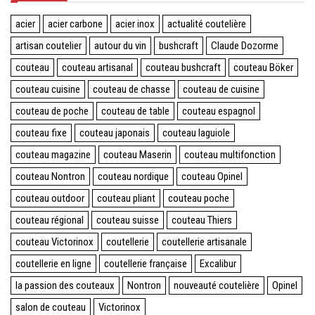
acier
acier carbone
acier inox
actualité coutelière
artisan coutelier
autour du vin
bushcraft
Claude Dozorme
couteau
couteau artisanal
couteau bushcraft
couteau Böker
couteau cuisine
couteau de chasse
couteau de cuisine
couteau de poche
couteau de table
couteau espagnol
couteau fixe
couteau japonais
couteau laguiole
couteau magazine
couteau Maserin
couteau multifonction
couteau Nontron
couteau nordique
couteau Opinel
couteau outdoor
couteau pliant
couteau poche
couteau régional
couteau suisse
couteau Thiers
couteau Victorinox
coutellerie
coutellerie artisanale
coutellerie en ligne
coutellerie française
Excalibur
la passion des couteaux
Nontron
nouveauté coutelière
Opinel
salon de couteau
Victorinox