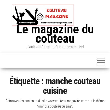
Skip
to
the
content
Le magazine du
couteau
L'actualité coutelière en temps réel
Étiquette :
manche couteau
cuisine
Retrouvez les contenus du site www.couteau-magazine.com sur le thème
“manche couteau cuisine”.