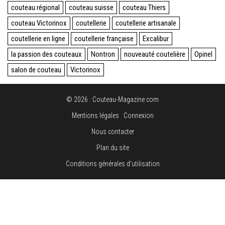
couteau régional
couteau suisse
couteau Thiers
couteau Victorinox
coutellerie
coutellerie artisanale
coutellerie en ligne
coutellerie française
Excalibur
la passion des couteaux
Nontron
nouveauté coutelière
Opinel
salon de couteau
Victorinox
© 2026 : Couteau-Magazine.com
Mentions légales
Connexion
Nous contacter
Plan du site
Conditions générales d'utilisation