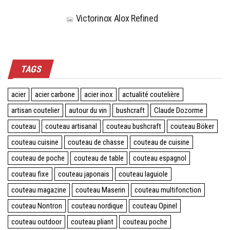
Victorinox Alox Refined
TAGS
acier
acier carbone
acier inox
actualité coutelière
artisan coutelier
autour du vin
bushcraft
Claude Dozorme
couteau
couteau artisanal
couteau bushcraft
couteau Böker
couteau cuisine
couteau de chasse
couteau de cuisine
couteau de poche
couteau de table
couteau espagnol
couteau fixe
couteau japonais
couteau laguiole
couteau magazine
couteau Maserin
couteau multifonction
couteau Nontron
couteau nordique
couteau Opinel
couteau outdoor
couteau pliant
couteau poche