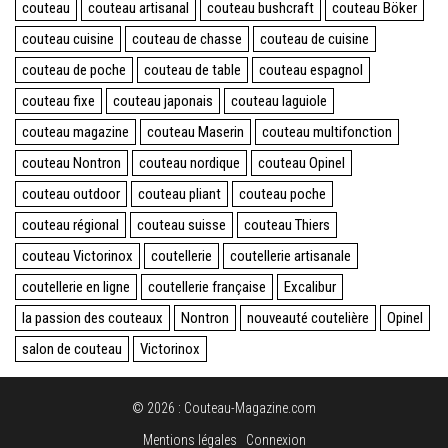
couteau
couteau artisanal
couteau bushcraft
couteau Böker
couteau cuisine
couteau de chasse
couteau de cuisine
couteau de poche
couteau de table
couteau espagnol
couteau fixe
couteau japonais
couteau laguiole
couteau magazine
couteau Maserin
couteau multifonction
couteau Nontron
couteau nordique
couteau Opinel
couteau outdoor
couteau pliant
couteau poche
couteau régional
couteau suisse
couteau Thiers
couteau Victorinox
coutellerie
coutellerie artisanale
coutellerie en ligne
coutellerie française
Excalibur
la passion des couteaux
Nontron
nouveauté coutelière
Opinel
salon de couteau
Victorinox
© 2026 : Couteau-Magazine.com
Mentions légales
Connexion