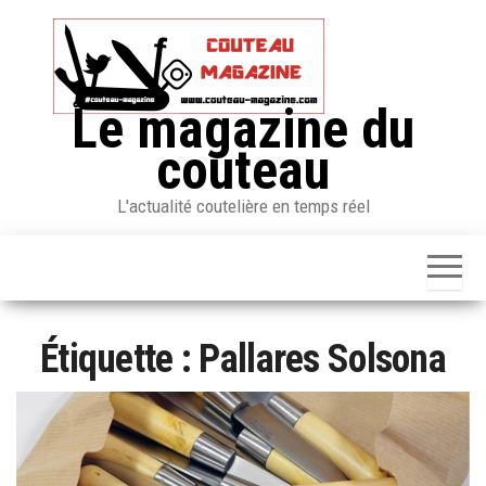
Skip
to
the
content
Le magazine du
couteau
L'actualité coutelière en temps réel
Étiquette :
Pallares Solsona