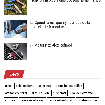
Nontron, la plus vieille coutellerie de France
Opinel, la marque symbolique de la
coutellerie française
Victorinox Alox Refined
TAGS
acier
acier carbone
acier inox
actualité coutelière
artisan coutelier
autour du vin
bushcraft
Claude Dozorme
couteau
couteau artisanal
couteau bushcraft
couteau Böker