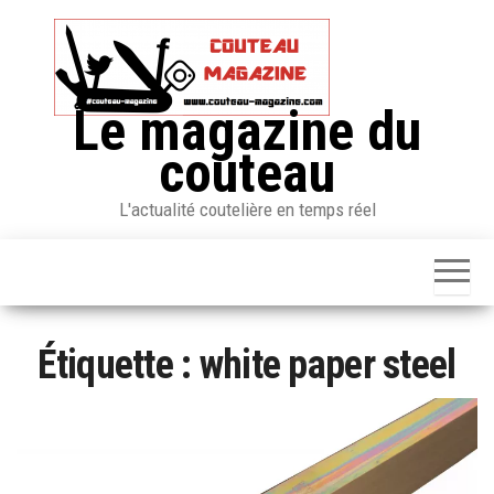
Skip
to
the
content
Le magazine du
couteau
L'actualité coutelière en temps réel
Étiquette :
white paper steel