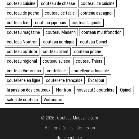
couteau cuisine
couteau de chasse
couteau de cuisine
couteau de poche
couteau de table
couteau espagnol
couteau fixe
couteau japonais
couteau laguiole
couteau magazine
couteau Maserin
couteau multifonction
couteau Nontron
couteau nordique
couteau Opinel
couteau outdoor
couteau pliant
couteau poche
couteau régional
couteau suisse
couteau Thiers
couteau Victorinox
coutellerie
coutellerie artisanale
coutellerie en ligne
coutellerie française
Excalibur
la passion des couteaux
Nontron
nouveauté coutelière
Opinel
salon de couteau
Victorinox
© 2026 : Couteau-Magazine.com
Mentions légales
Connexion
Nous contacter