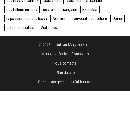
couteau Victorinox
coutellerie
coutellerie artisanale
coutellerie en ligne
coutellerie française
Excalibur
la passion des couteaux
Nontron
nouveauté coutelière
Opinel
salon de couteau
Victorinox
© 2026 : Couteau-Magazine.com
Mentions légales
Connexion
Nous contacter
Plan du site
Conditions générales d'utilisation