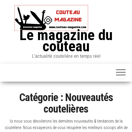
Skip
to
the
content
Le magazine du
couteau
L'actualité coutelière en temps réel
Catégorie :
Nouveautés
coutelières
Ici nous vous dévoilerons les dernières nouveautés & tendances de la
coutellerie. Nous essayerons de vous récupérer les meilleurs scoops afin de