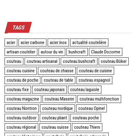
TAGS
acier
acier carbone
acier inox
actualité coutelière
artisan coutelier
autour du vin
bushcraft
Claude Dozorme
couteau
couteau artisanal
couteau bushcraft
couteau Böker
couteau cuisine
couteau de chasse
couteau de cuisine
couteau de poche
couteau de table
couteau espagnol
couteau fixe
couteau japonais
couteau laguiole
couteau magazine
couteau Maserin
couteau multifonction
couteau Nontron
couteau nordique
couteau Opinel
couteau outdoor
couteau pliant
couteau poche
couteau régional
couteau suisse
couteau Thiers