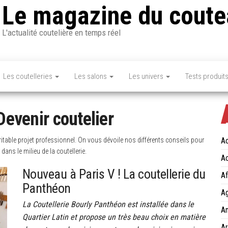
Le magazine du coute
L'actualité coutelière en temps réel
Les coutelleries
Les salons
Les univers
Tests produit
Devenir coutelier
éritable projet professionnel. On vous dévoile nos différents conseils pour
Ac
dans le milieu de la coutellerie.
Ac
Nouveau à Paris V ! La coutellerie du
Af
Panthéon
Ag
La Coutellerie Bourly Panthéon est installée dans le
An
Quartier Latin et propose un très beau choix en matière
Ar