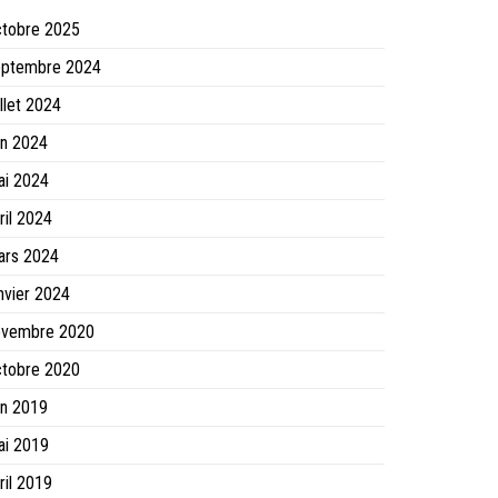
ctobre 2025
eptembre 2024
illet 2024
in 2024
ai 2024
ril 2024
ars 2024
nvier 2024
ovembre 2020
ctobre 2020
in 2019
ai 2019
ril 2019