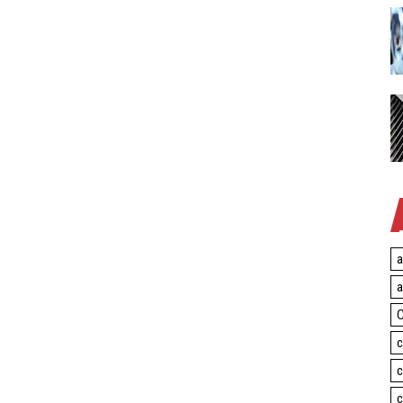
a
a
C
c
c
c