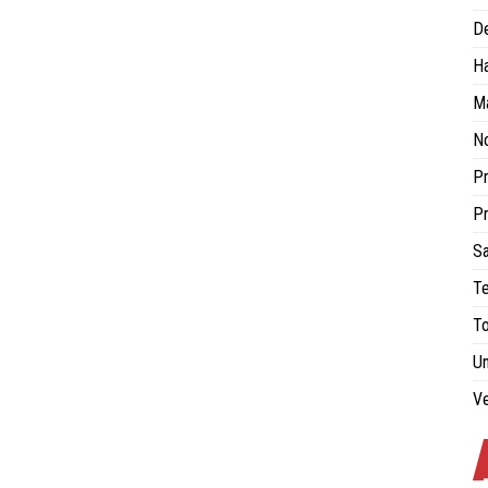
De
H
Ma
No
Pr
Pr
Sa
Te
To
Un
Ve