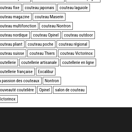
outeau fixe
couteau japonais
couteau laguiole
outeau magazine
couteau Maserin
outeau multifonction
couteau Nontron
outeau nordique
couteau Opinel
couteau outdoor
outeau pliant
couteau poche
couteau régional
outeau suisse
couteau Thiers
couteau Victorinox
outellerie
coutellerie artisanale
coutellerie en ligne
outellerie française
Excalibur
a passion des couteaux
Nontron
ouveauté coutelière
Opinel
salon de couteau
ictorinox