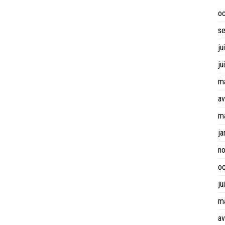
o
s
ju
ju
m
av
m
ja
n
o
ju
m
av