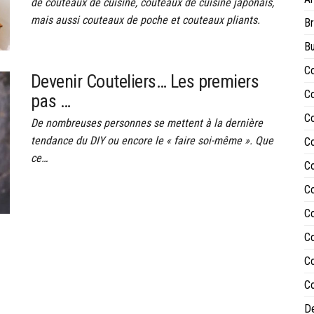
de couteaux de cuisine, couteaux de cuisine japonais,
mais aussi couteaux de poche et couteaux pliants.
Br
Bu
Co
Devenir Couteliers… Les premiers
Co
pas …
Co
De nombreuses personnes se mettent à la dernière
tendance du DIY ou encore le « faire soi-même ». Que
Co
ce…
Co
Co
Co
Co
Co
Co
De