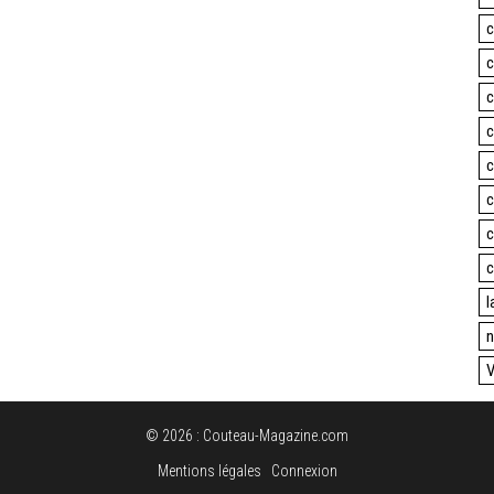
c
c
c
c
c
c
c
c
l
n
V
© 2026 : Couteau-Magazine.com
Mentions légales
Connexion