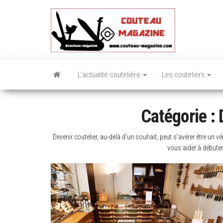
Skip
to
the
content
L’actualité coutelière
Les couteliers
Catégorie :
Devenir coutelier, au-delà d’un souhait, peut s’avérer être un v
vous aider à débuter 