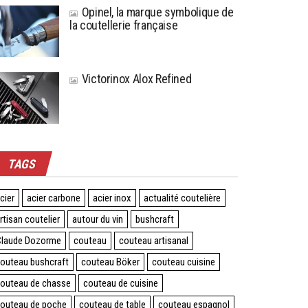
Opinel, la marque symbolique de
la coutellerie française
Victorinox Alox Refined
TAGS
cier
acier carbone
acier inox
actualité coutelière
rtisan coutelier
autour du vin
bushcraft
laude Dozorme
couteau
couteau artisanal
outeau bushcraft
couteau Böker
couteau cuisine
outeau de chasse
couteau de cuisine
outeau de poche
couteau de table
couteau espagnol