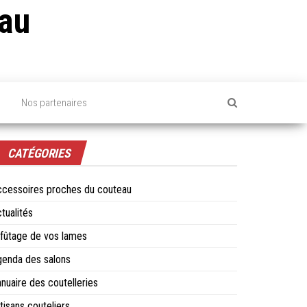
au
s
Nos partenaires
CATÉGORIES
cessoires proches du couteau
tualités
fûtage de vos lames
enda des salons
nuaire des coutelleries
tisans couteliers