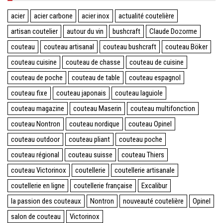
acier
acier carbone
acier inox
actualité coutelière
artisan coutelier
autour du vin
bushcraft
Claude Dozorme
couteau
couteau artisanal
couteau bushcraft
couteau Böker
couteau cuisine
couteau de chasse
couteau de cuisine
couteau de poche
couteau de table
couteau espagnol
couteau fixe
couteau japonais
couteau laguiole
couteau magazine
couteau Maserin
couteau multifonction
couteau Nontron
couteau nordique
couteau Opinel
couteau outdoor
couteau pliant
couteau poche
couteau régional
couteau suisse
couteau Thiers
couteau Victorinox
coutellerie
coutellerie artisanale
coutellerie en ligne
coutellerie française
Excalibur
la passion des couteaux
Nontron
nouveauté coutelière
Opinel
salon de couteau
Victorinox