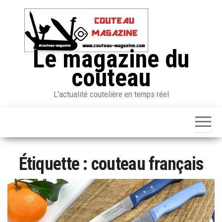
Skip
to
the
content
Le magazine du
couteau
L'actualité coutelière en temps réel
Étiquette :
couteau français