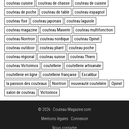
couteau cuisine
couteau de chasse
couteau de cuisine
couteau de poche
couteau de table
couteau espagnol
couteau fixe
couteau japonais
couteau laguiole
couteau magazine
couteau Maserin
couteau multifonction
couteau Nontron
couteau nordique
couteau Opinel
couteau outdoor
couteau pliant
couteau poche
couteau régional
couteau suisse
couteau Thiers
couteau Victorinox
coutellerie
coutellerie artisanale
coutellerie en ligne
coutellerie française
Excalibur
la passion des couteaux
Nontron
nouveauté coutelière
Opinel
salon de couteau
Victorinox
© 2026 : Couteau-Magazine.com
Mentions légales
Connexion
Nous contacter