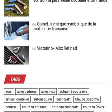
Nontron, la plus vieille coutellerie de France
Opinel, la marque symbolique de la
coutellerie française
Victorinox Alox Refined
TAGS
acier
acier carbone
acier inox
actualité coutelière
artisan coutelier
autour du vin
bushcraft
Claude Dozorme
couteau
couteau artisanal
couteau bushcraft
couteau Böker