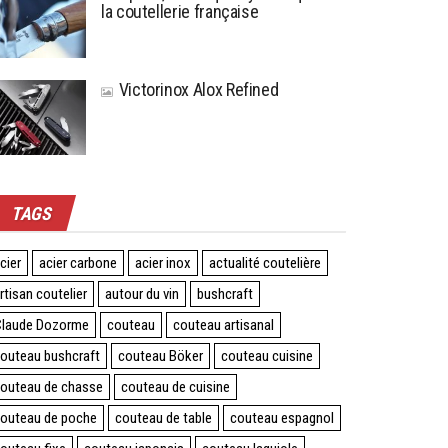
la coutellerie française
Victorinox Alox Refined
TAGS
cier
acier carbone
acier inox
actualité coutelière
rtisan coutelier
autour du vin
bushcraft
laude Dozorme
couteau
couteau artisanal
outeau bushcraft
couteau Böker
couteau cuisine
outeau de chasse
couteau de cuisine
outeau de poche
couteau de table
couteau espagnol