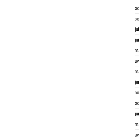
o
s
ju
ju
m
av
m
ja
n
o
ju
m
av