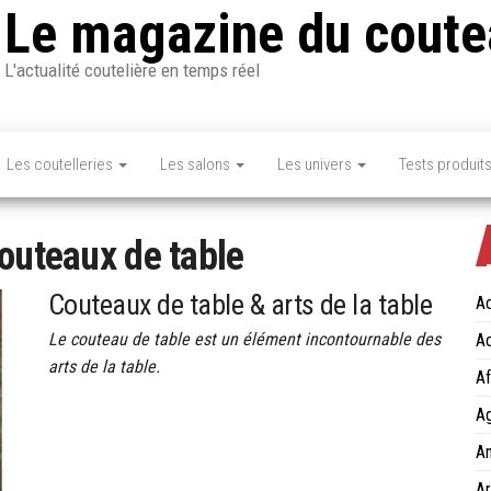
Le magazine du coute
L'actualité coutelière en temps réel
Les coutelleries
Les salons
Les univers
Tests produit
outeaux de table
Couteaux de table & arts de la table
Ac
Le couteau de table est un élément incontournable des
Ac
arts de la table.
Af
Ag
An
Ar