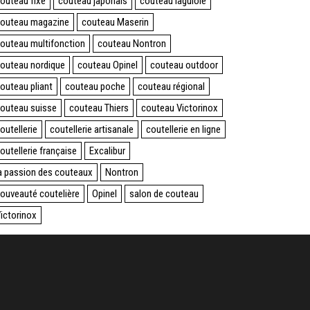
outeau fixe
couteau japonais
couteau laguiole
outeau magazine
couteau Maserin
outeau multifonction
couteau Nontron
outeau nordique
couteau Opinel
couteau outdoor
outeau pliant
couteau poche
couteau régional
outeau suisse
couteau Thiers
couteau Victorinox
outellerie
coutellerie artisanale
coutellerie en ligne
outellerie française
Excalibur
a passion des couteaux
Nontron
ouveauté coutelière
Opinel
salon de couteau
ictorinox