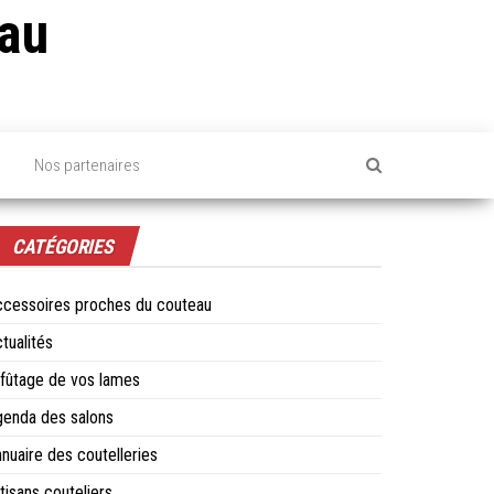
au
s
Nos partenaires
CATÉGORIES
cessoires proches du couteau
tualités
fûtage de vos lames
enda des salons
nuaire des coutelleries
tisans couteliers