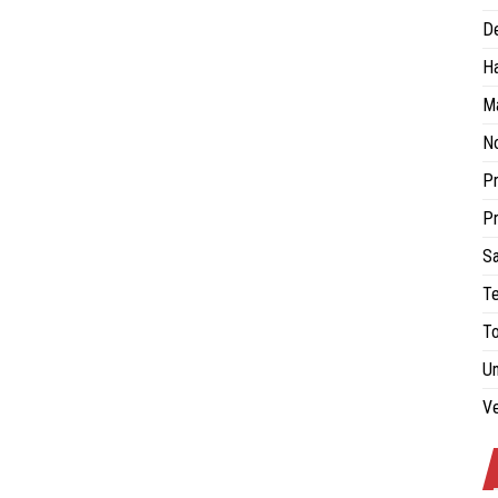
De
H
Ma
No
Pr
Pr
Sa
Te
To
Un
Ve