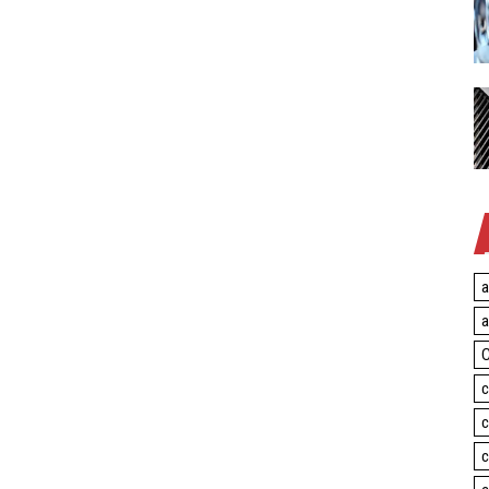
a
a
C
c
c
c