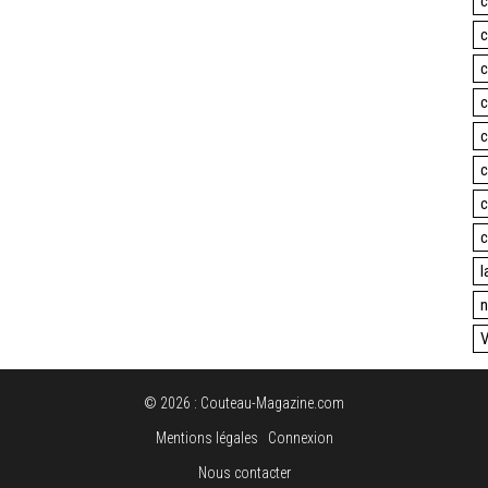
c
c
c
c
c
c
c
c
l
n
V
© 2026 : Couteau-Magazine.com
Mentions légales
Connexion
Nous contacter