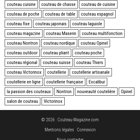
couteau cuisine
couteau de chasse
couteau de cuisine
couteau de poche
couteau de table
couteau espagnol
couteau fixe
couteau japonais
couteau laguiole
couteau magazine
couteau Maserin
couteau multifonction
couteau Nontron
couteau nordique
couteau Opinel
couteau outdoor
couteau pliant
couteau poche
couteau régional
couteau suisse
couteau Thiers
couteau Victorinox
coutellerie
coutellerie artisanale
coutellerie en ligne
coutellerie française
Excalibur
la passion des couteaux
Nontron
nouveauté coutelière
Opinel
salon de couteau
Victorinox
© 2026 : Couteau-Magazine.com
Mentions légales
Connexion
Nous contacter