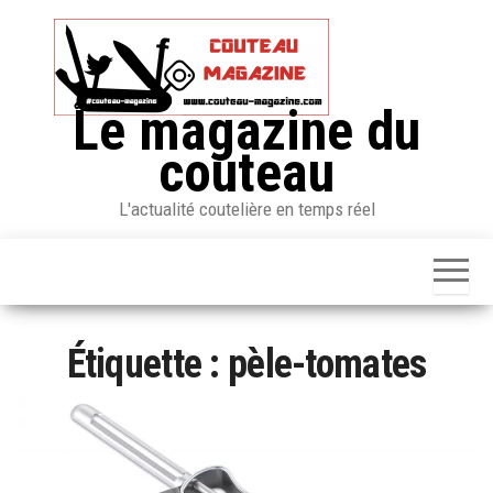
Skip
to
the
content
Le magazine du
couteau
L'actualité coutelière en temps réel
Étiquette :
pèle-tomates