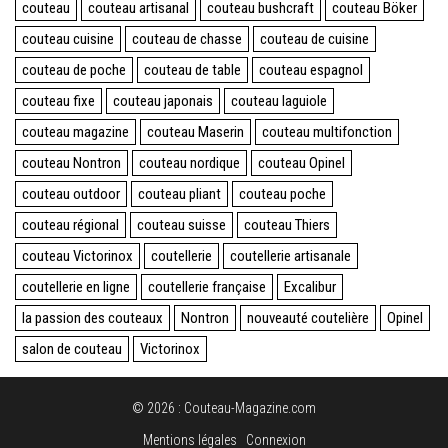
couteau
couteau artisanal
couteau bushcraft
couteau Böker
couteau cuisine
couteau de chasse
couteau de cuisine
couteau de poche
couteau de table
couteau espagnol
couteau fixe
couteau japonais
couteau laguiole
couteau magazine
couteau Maserin
couteau multifonction
couteau Nontron
couteau nordique
couteau Opinel
couteau outdoor
couteau pliant
couteau poche
couteau régional
couteau suisse
couteau Thiers
couteau Victorinox
coutellerie
coutellerie artisanale
coutellerie en ligne
coutellerie française
Excalibur
la passion des couteaux
Nontron
nouveauté coutelière
Opinel
salon de couteau
Victorinox
© 2026 : Couteau-Magazine.com
Mentions légales
Connexion