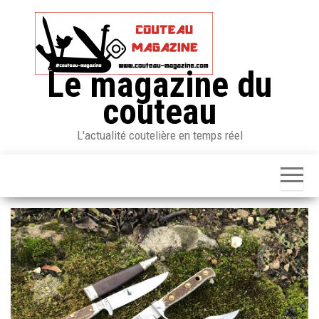
Skip
to
the
content
Le magazine du
couteau
L'actualité coutelière en temps réel