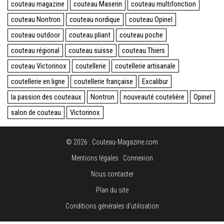
couteau magazine
couteau Maserin
couteau multifonction
couteau Nontron
couteau nordique
couteau Opinel
couteau outdoor
couteau pliant
couteau poche
couteau régional
couteau suisse
couteau Thiers
couteau Victorinox
coutellerie
coutellerie artisanale
coutellerie en ligne
coutellerie française
Excalibur
la passion des couteaux
Nontron
nouveauté coutelière
Opinel
salon de couteau
Victorinox
© 2026 : Couteau-Magazine.com
Mentions légales
Connexion
Nous contacter
Plan du site
Conditions générales d'utilisation