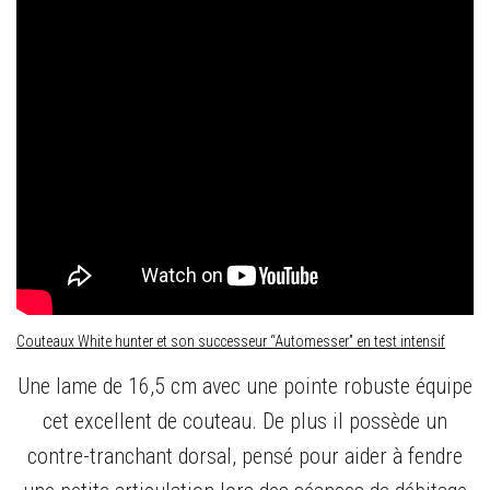
Couteaux White hunter et son successeur “Automesser” en test intensif
Une lame de 16,5 cm avec une pointe robuste équipe
cet excellent de couteau. De plus il possède un
contre-tranchant dorsal, pensé pour aider à fendre