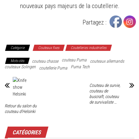
nouveaux pays majeurs de la coutellerie.
Partagez :
Catégorie
Couteaux fixes
Coutelleries industrielles
couteau Puma
Mots-clés
couteau chasse
couteaux allemands
couteaux Solingen
Puma Tech
coutellerie Puma
Couteau de survie,
couteau de
buscraft, couteau
de survivaliste …
Retour du salon du
couteau d’Helsinki
CATÉGORIES