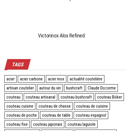
Victorinox Alox Refined
TAGS
acier
acier carbone
acier inox
actualité coutelière
artisan coutelier
autour du vin
bushcraft
Claude Dozorme
couteau
couteau artisanal
couteau bushcraft
couteau Böker
couteau cuisine
couteau de chasse
couteau de cuisine
couteau de poche
couteau de table
couteau espagnol
couteau fixe
couteau japonais
couteau laguiole