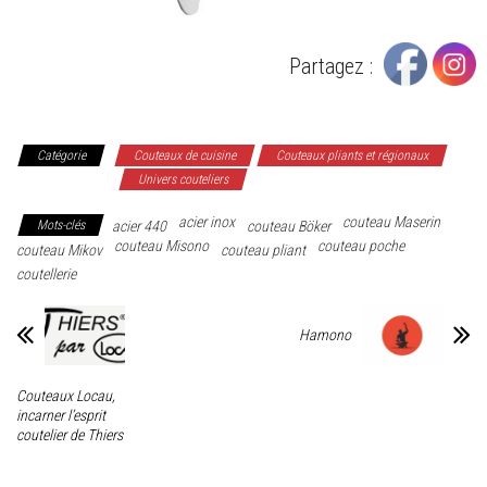
Partagez :
Catégorie
Couteaux de cuisine
Couteaux pliants et régionaux
Tous les articles
Univers couteliers
acier inox
couteau Maserin
Mots-clés
acier 440
couteau Böker
couteau Misono
couteau poche
couteau Mikov
couteau pliant
coutellerie
Hamono
Couteaux Locau,
incarner l’esprit
coutelier de Thiers