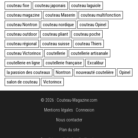
couteau fixe
couteau japonais
couteau laguiole
couteau magazine
couteau Maserin
couteau multifonction
couteau Nontron
couteau nordique
couteau Opinel
couteau outdoor
couteau pliant
couteau poche
couteau régional
couteau suisse
couteau Thiers
couteau Victorinox
coutellerie
coutellerie artisanale
coutellerie en ligne
coutellerie française
Excalibur
la passion des couteaux
Nontron
nouveauté coutelière
Opinel
salon de couteau
Victorinox
© 2026 : Couteau-Magazine.com
Mentions légales
Connexion
Nous contacter
Plan du site