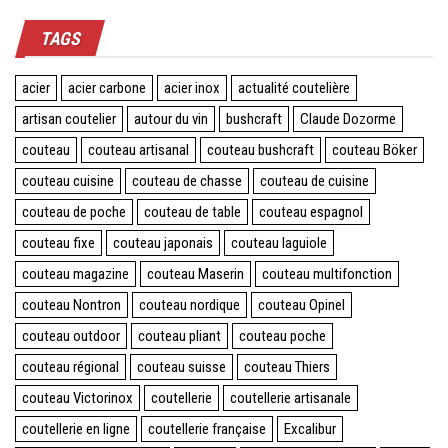
TAGS
acier
acier carbone
acier inox
actualité coutelière
artisan coutelier
autour du vin
bushcraft
Claude Dozorme
couteau
couteau artisanal
couteau bushcraft
couteau Böker
couteau cuisine
couteau de chasse
couteau de cuisine
couteau de poche
couteau de table
couteau espagnol
couteau fixe
couteau japonais
couteau laguiole
couteau magazine
couteau Maserin
couteau multifonction
couteau Nontron
couteau nordique
couteau Opinel
couteau outdoor
couteau pliant
couteau poche
couteau régional
couteau suisse
couteau Thiers
couteau Victorinox
coutellerie
coutellerie artisanale
coutellerie en ligne
coutellerie française
Excalibur