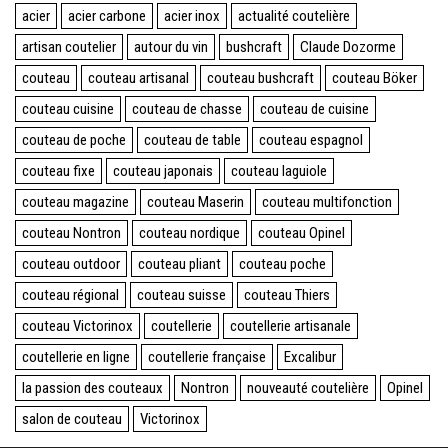
acier
acier carbone
acier inox
actualité coutelière
artisan coutelier
autour du vin
bushcraft
Claude Dozorme
couteau
couteau artisanal
couteau bushcraft
couteau Böker
couteau cuisine
couteau de chasse
couteau de cuisine
couteau de poche
couteau de table
couteau espagnol
couteau fixe
couteau japonais
couteau laguiole
couteau magazine
couteau Maserin
couteau multifonction
couteau Nontron
couteau nordique
couteau Opinel
couteau outdoor
couteau pliant
couteau poche
couteau régional
couteau suisse
couteau Thiers
couteau Victorinox
coutellerie
coutellerie artisanale
coutellerie en ligne
coutellerie française
Excalibur
la passion des couteaux
Nontron
nouveauté coutelière
Opinel
salon de couteau
Victorinox