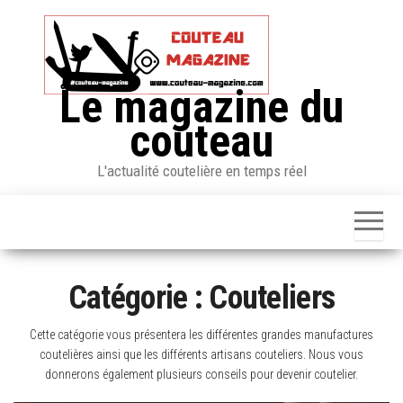
Skip
to
the
content
Le magazine du
couteau
L'actualité coutelière en temps réel
Catégorie :
Couteliers
Cette catégorie vous présentera les différentes grandes manufactures
coutelières ainsi que les différents artisans couteliers. Nous vous
donnerons également plusieurs conseils pour devenir coutelier.