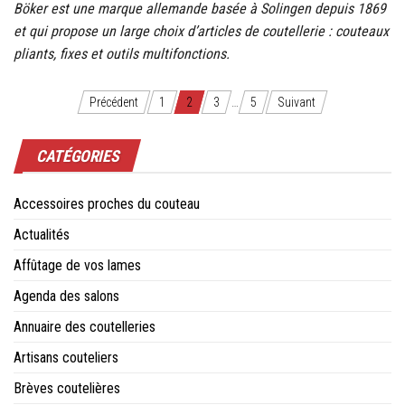
Böker est une marque allemande basée à Solingen depuis 1869
et qui propose un large choix d’articles de coutellerie : couteaux
pliants, fixes et outils multifonctions.
Navigation
Précédent
1
2
3
…
5
Suivant
des
CATÉGORIES
articles
Accessoires proches du couteau
Actualités
Affûtage de vos lames
Agenda des salons
Annuaire des coutelleries
Artisans couteliers
Brèves coutelières