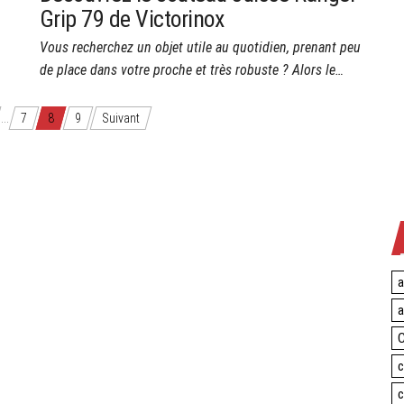
Grip 79 de Victorinox
Vous recherchez un objet utile au quotidien, prenant peu
de place dans votre proche et très robuste ? Alors le…
…
7
8
9
Suivant
a
a
C
c
c