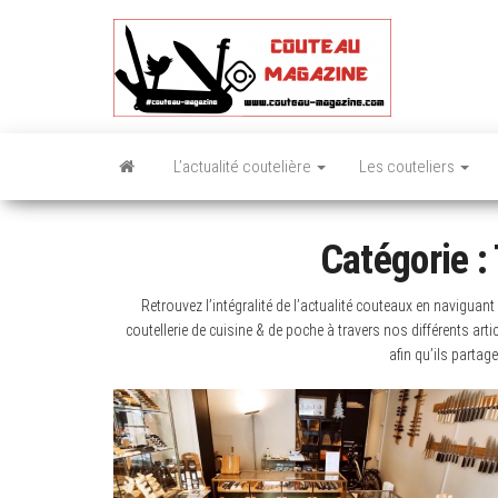
Skip
to
the
content
L’actualité coutelière
Les couteliers
Catégorie :
Retrouvez l’intégralité de l’actualité couteaux en naviguant
coutellerie de cuisine & de poche à travers nos différents art
afin qu’ils partag