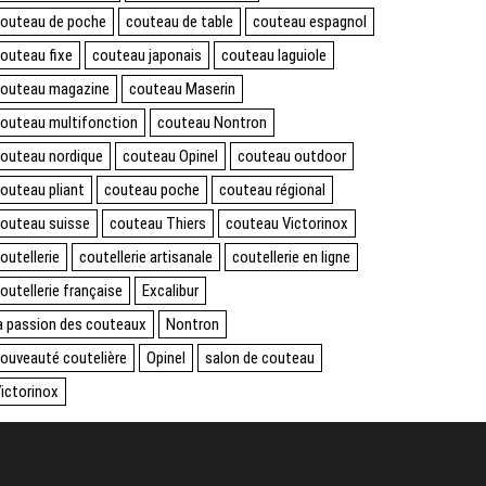
outeau de poche
couteau de table
couteau espagnol
outeau fixe
couteau japonais
couteau laguiole
outeau magazine
couteau Maserin
outeau multifonction
couteau Nontron
outeau nordique
couteau Opinel
couteau outdoor
outeau pliant
couteau poche
couteau régional
outeau suisse
couteau Thiers
couteau Victorinox
outellerie
coutellerie artisanale
coutellerie en ligne
outellerie française
Excalibur
a passion des couteaux
Nontron
ouveauté coutelière
Opinel
salon de couteau
ictorinox