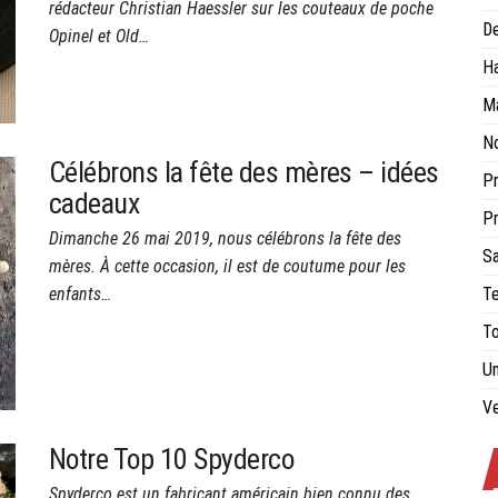
rédacteur Christian Haessler sur les couteaux de poche
De
Opinel et Old…
Ha
Ma
No
Célébrons la fête des mères – idées
Pr
cadeaux
Pr
Dimanche 26 mai 2019, nous célébrons la fête des
Sa
mères. À cette occasion, il est de coutume pour les
enfants…
Te
To
Un
Ve
Notre Top 10 Spyderco
Spyderco est un fabricant américain bien connu des