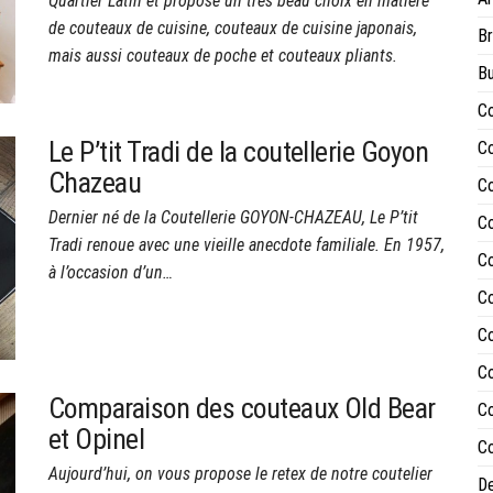
Quartier Latin et propose un très beau choix en matière
de couteaux de cuisine, couteaux de cuisine japonais,
Br
mais aussi couteaux de poche et couteaux pliants.
Bu
Co
Le P’tit Tradi de la coutellerie Goyon
Co
Chazeau
Co
Dernier né de la Coutellerie GOYON-CHAZEAU, Le P’tit
Co
Tradi renoue avec une vieille anecdote familiale. En 1957,
Co
à l’occasion d’un…
Co
Co
Co
Comparaison des couteaux Old Bear
Co
et Opinel
Co
Aujourd’hui, on vous propose le retex de notre coutelier
De