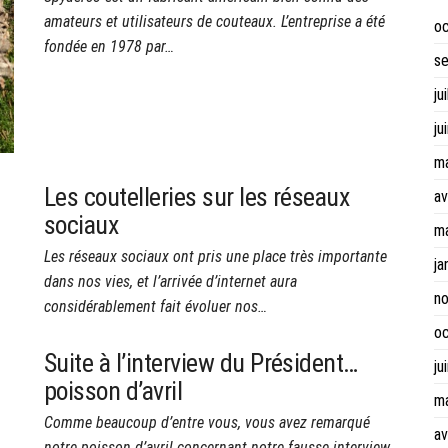
amateurs et utilisateurs de couteaux. L’entreprise a été
o
fondée en 1978 par…
s
ju
ju
m
Les coutelleries sur les réseaux
av
sociaux
m
Les réseaux sociaux ont pris une place très importante
ja
dans nos vies, et l’arrivée d’internet aura
n
considérablement fait évoluer nos…
o
Suite à l’interview du Président…
ju
poisson d’avril
m
Comme beaucoup d’entre vous, vous avez remarqué
av
notre poisson d’avril concernant notre fausse interview