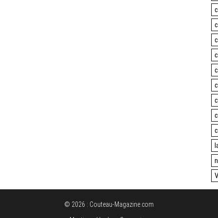
c
c
c
c
c
c
c
c
c
l
n
V
© 2026 : Couteau-Magazine.com