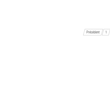
Navigation
Précédent
1
des
articles