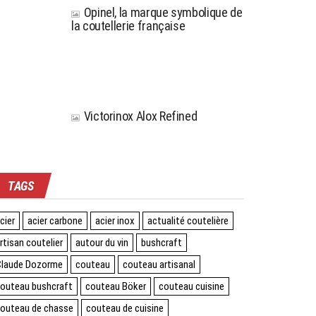
Opinel, la marque symbolique de
la coutellerie française
Victorinox Alox Refined
TAGS
cier
acier carbone
acier inox
actualité coutelière
rtisan coutelier
autour du vin
bushcraft
laude Dozorme
couteau
couteau artisanal
outeau bushcraft
couteau Böker
couteau cuisine
outeau de chasse
couteau de cuisine