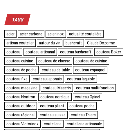
TAGS
acier
acier carbone
acier inox
actualité coutelière
artisan coutelier
autour du vin
bushcraft
Claude Dozorme
couteau
couteau artisanal
couteau bushcraft
couteau Böker
couteau cuisine
couteau de chasse
couteau de cuisine
couteau de poche
couteau de table
couteau espagnol
couteau fixe
couteau japonais
couteau laguiole
couteau magazine
couteau Maserin
couteau multifonction
couteau Nontron
couteau nordique
couteau Opinel
couteau outdoor
couteau pliant
couteau poche
couteau régional
couteau suisse
couteau Thiers
couteau Victorinox
coutellerie
coutellerie artisanale