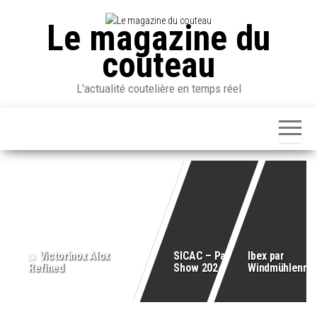
Skip
to
Le magazine du
the
couteau
content
L'actualité coutelière en temps réel
Victorinox Alox
SICAC – Paris Knife
Ibex par
Refined
Show 2024
Windmühlenme